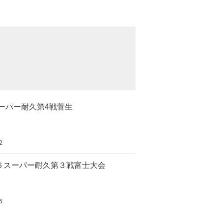
スーパー耐久第4戦菅生
2
６スーパー耐久第３戦富士大会
6