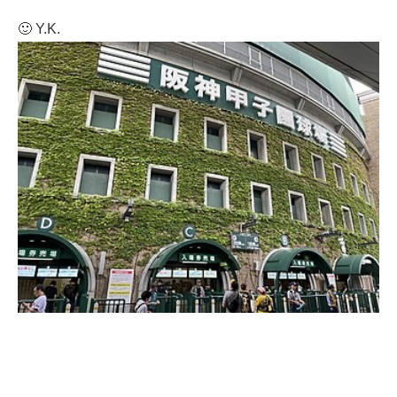
🙂 Y.K.