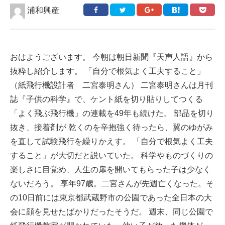
浦和興産
おはようございます。 今朝は朝日新聞『天声人語』から
抜粋し紹介します。 「自分で根気よく工夫すること」
（紙飛行機設計者 二宮泰明さん） 二宮泰明さんは月刊
誌『子供の科学』で、ケント紙を切り貼りしてつくる
「よく飛ぶ飛行機」の連載を49年も続けた。 部品を切り
抜き、接着剤が 乾くのを辛抱強く待ったら、翼のゆがみ
を直して試験飛行を繰りかえす。 「自分で根気よく工夫
すること」が大切だと説いていた。 科学やものづくりの
楽しさに目覚め、人生の扉を開いてもらった子は少なく
ないだろう。 享年97歳。二宮さんが先週亡くなった。そ
の10日前には東京都武蔵野市の公園であった全日本の大
会に顔を見せたばかりだったそうだ。 週末、同じ公園で